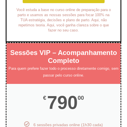
Você estuda a base no curso online de preparação para o
parto e usamos as nossas sessões para focar 100% na
TUA estratégia, decisões e plano de parto. Aqui, não
repetimos teoria. Aqui, você ganha clareza sobre o que
fazer no seu caso.
Sessões VIP – Acompanhamento
Completo
Para quem prefere fazer todo o processo diretamente comigo, sem
passar pelo curso online.
790
€
00
6 sessões privadas online (1h30 cada)