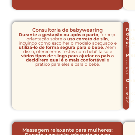
Consultoria de babywearing
Dur
de
Durante a gestação ou após o parto
, forneço
cad
orientação sobre o
uso correto de slin
,
enc
incuindo como escolher o modelo adequado e
1h3
utilizá-lo de forma segura para o bebê
. Além
disso, oferecemos testes com bebê falso e
Pre
vários tipos de slings para ajudar os pais a
:
decidirem qual é o mais confortável
e
1
prático para eles e para o bebê.
enc
90€
Onl
:
1
enc
de
75€
Massagem relaxante para mulheres:
Durante a gestação, pós parto ou para