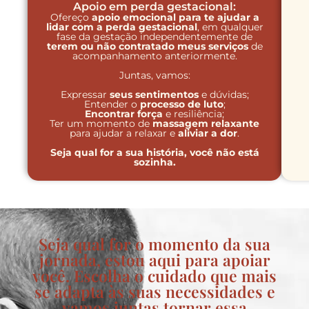
Apoio em perda gestacional:
Ofereço
apoio emocional para te ajudar a
lidar com a perda gestacional
, em qualquer
fase da gestação independentemente de
terem ou não contratado meus serviços
de
acompanhamento anteriormente.
Juntas, vamos:
Expressar
seus sentimentos
e dúvidas;
Entender o
processo de luto
;
Encontrar força
e resiliência;
Ter um momento de
massagem relaxante
para ajudar a relaxar e
aliviar a dor
.
Seja qual for a sua história, você não está
sozinha.
Seja qual for o momento da sua
jornada, estou aqui para apoiar
você. Escolha o cuidado que mais
se adapta às suas necessidades e
vamos juntas tornar essa