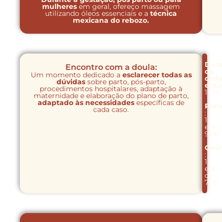
mulheres
em geral, ofereço massagem
utilizando óleos essenciais e a
técnica
mexicana do rebozo.
Dur
Encontro com a doula:
de
Um momento dedicado a
esclarecer todas as
cad
dúvidas
sobre parto, pós-parto,
enco
procedimentos hospitalares, adaptação à
1h30
maternidade e elaboração do plano de parto,
adaptado às necessidades
específicas de
Pres
cada caso.
:
1
enco
90€
Onli
:
1
enco
de
75€