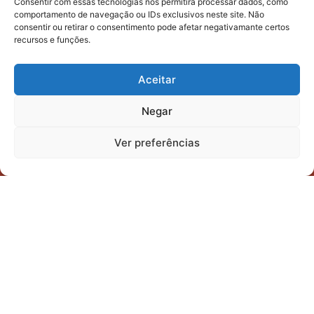
Consentir com essas tecnologias nos permitirá processar dados, como
comportamento de navegação ou IDs exclusivos neste site. Não
Prepare-se para viver um parto
consentir ou retirar o consentimento pode afetar negativamante certos
com confiança e amor.
recursos e funções.
Conecte-se comigo!
Aceitar
Negar
Horário de Atendimento:
Ver preferências
Segunda-feira a Sexta-feira: 09h às 18h.
Contato: