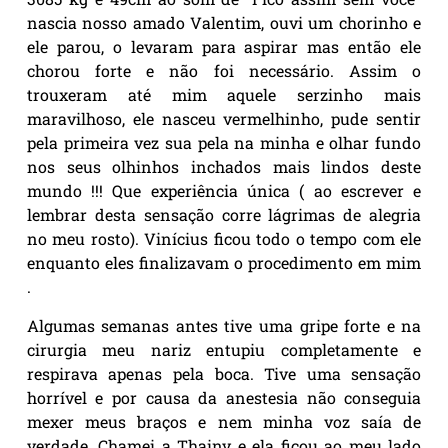
nascia nosso amado Valentim, ouvi um chorinho e
ele parou, o levaram para aspirar mas então ele
chorou forte e não foi necessário. Assim o
trouxeram até mim aquele serzinho mais
maravilhoso, ele nasceu vermelhinho, pude sentir
pela primeira vez sua pela na minha e olhar fundo
nos seus olhinhos inchados mais lindos deste
mundo !!! Que experiência única ( ao escrever e
lembrar desta sensação corre lágrimas de alegria
no meu rosto). Vinícius ficou todo o tempo com ele
enquanto eles finalizavam o procedimento em mim
.
Algumas semanas antes tive uma gripe forte e na
cirurgia meu nariz entupiu completamente e
respirava apenas pela boca. Tive uma sensação
horrível e por causa da anestesia não conseguia
mexer meus braços e nem minha voz saía de
verdade. Chamei a Thainy e ela ficou ao meu lado