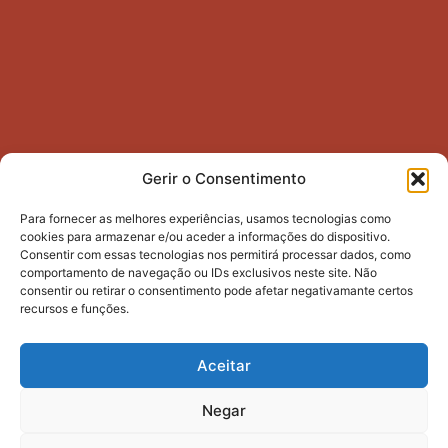
Gerir o Consentimento
Para fornecer as melhores experiências, usamos tecnologias como
cookies para armazenar e/ou aceder a informações do dispositivo.
Consentir com essas tecnologias nos permitirá processar dados, como
comportamento de navegação ou IDs exclusivos neste site. Não
consentir ou retirar o consentimento pode afetar negativamante certos
recursos e funções.
Aceitar
Prepare-se para viver um parto
com confiança e amor.
Negar
Conecte-se comigo!