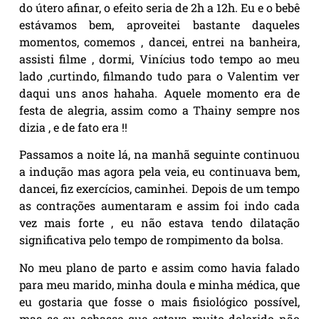
do útero afinar, o efeito seria de 2h a 12h. Eu e o bebê
estávamos bem, aproveitei bastante daqueles
momentos, comemos , dancei, entrei na banheira,
assisti filme , dormi, Vinícius todo tempo ao meu
lado ,curtindo, filmando tudo para o Valentim ver
daqui uns anos hahaha. Aquele momento era de
festa de alegria, assim como a Thainy sempre nos
dizia , e de fato era !!
Passamos a noite lá, na manhã seguinte continuou
a indução mas agora pela veia, eu continuava bem,
dancei, fiz exercícios, caminhei. Depois de um tempo
as contrações aumentaram e assim foi indo cada
vez mais forte , eu não estava tendo dilatação
significativa pelo tempo de rompimento da bolsa.
No meu plano de parto e assim como havia falado
para meu marido, minha doula e minha médica, que
eu gostaria que fosse o mais fisiológico possível,
mas se eu achasse que estava muito dolorido não