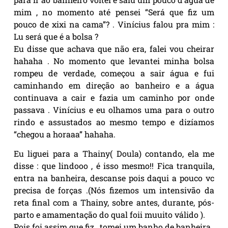
mim , no momento até pensei “Será que fiz um
pouco de xixi na cama”? . Vinícius falou pra mim :
Lu será que é a bolsa ?
Eu disse que achava que não era, falei vou cheirar
hahaha . No momento que levantei minha bolsa
rompeu de verdade, começou a sair água e fui
caminhando em direção ao banheiro e a água
continuava a cair e fazia um caminho por onde
passava . Vinícius e eu olhamos uma para o outro
rindo e assustados ao mesmo tempo e dizíamos
“chegou a horaaa” hahaha.
Eu liguei para a Thainy( Doula) contando, ela me
disse : que lindooo , é isso mesmo!! Fica tranquila,
entra na banheira, descanse pois daqui a pouco vc
precisa de forças .(Nós fizemos um intensivão da
reta final com a Thainy, sobre antes, durante, pós-
parto e amamentação do qual foii muuito válido ).
Pois foi assim que fiz , tomei um banho de banheira ,