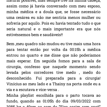
natural possível, mas sempre tive na minha cabeça,
assim como já havia conversado com meu esposo,
minha médica e a doula que, se fosse necessário
uma cesárea eu não me sentiria menos mulher ou
sofreria por aquilo. Pois eu havia tentado tudo o que
seria natural e o mais importante era que nós
estivéssemos bem e saudáveis!!
Bem ,meu quadro não mudou eu tive mais uma hora
para tentar então por volta da 00:15h a médica
entrou no quarto e me disse que não poderíamos
mais esperar. Em seguida fomos para a sala de
cirurgia, confesso que naquele momento sendo
levada pelos corredores tive medo , medo do
desconhecido. Fui preparada para a cirurgia!
Vinícius ao meu lado e a Thainy na porta onde eu a
via e a escutava e vice-versa .
Minha playlist escolhida para o parto tocava ao
fundo, quando as 01:05h do dia 09/03/2022 com
3085 kg e 49cm ao som de “Fico assim sem você”